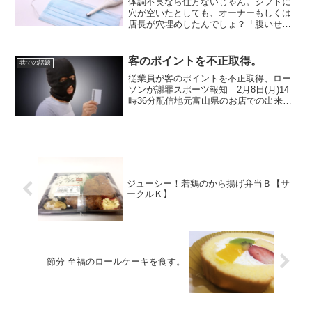
体調不良なら仕方ないじゃん。シフトに
穴が空いたとしても、オーナーもしくは
店長が穴埋めしたんでしょ？「腹いせ」
としか思えんもんね。
客のポイントを不正取得。
巷での話題
従業員が客のポイントを不正取得、ロー
ソンが謝罪スポーツ報知 2月8日(月)14
時36分配信地元富山県のお店での出来
事。昨日、Twitterでツイートを見かけて
「あぁ。バカだねぇ」と思ってました
が、全国ニュースになっちゃいました
ね。でも、バレ...
ジューシー！若鶏のから揚げ弁当Ｂ【サ
ークルＫ】
節分 至福のロールケーキを食す。