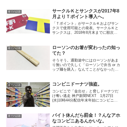
スとファミリーマート相互の商品発売が
始まっています。ファミリーマートによ
れば、当初の予定より早く2018年2月に
サークルＫとサンクスが2017年8
巷での話題
は全国6,000店の...
月よりＴポイント導入へ。
「Ｔポイント」がサークルＫおよびサン
クスで使用可能との発表。サークルＫと
サンクスは、2018年8月末までに順次フ
ァミリーマートへ切り替わる予定です
が、これに先立ちポイントカードを「Ｔ
ポイント」に集約。
ローソンのお箸が変わったの知っ
巷での話題
てた？
そうそう。通勤途中にはローソンがあま
り無いので久しく「ローソンで弁当 or カ
ップ麺を購入」なんてことがなかったん
ですが、先日久しぶりにローソンでお惣
菜を買った時のこと。割り箸が変わって
る！？つーか、割り箸じゃなくなって
コンビニドーナツ強盗。
巷での話題
る。丸いの。でも、使...
コンビニで「金出せ」と脅しドーナツだ
け奪い逃走 神戸新聞NEXT 1月27日
(水)10時44分配信年末年始にコンビニで
の強盗事件が多発するそうです。◆商店
の侵入強盗のうちコンビニ強盗が全体の
77.9%。◆午前3時から午前4時までの発
バイト休んだら罰金！？んなアホ
巷での話題
生が26...
なコンビニあるんかいな。