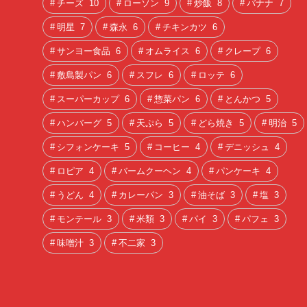
チーズ
10
ローソン
9
炒飯
8
バナナ
7
明星
7
森永
6
チキンカツ
6
サンヨー食品
6
オムライス
6
クレープ
6
敷島製パン
6
スフレ
6
ロッテ
6
スーパーカップ
6
惣菜パン
6
とんかつ
5
ハンバーグ
5
天ぷら
5
どら焼き
5
明治
5
シフォンケーキ
5
コーヒー
4
デニッシュ
4
ロピア
4
バームクーヘン
4
パンケーキ
4
うどん
4
カレーパン
3
油そば
3
塩
3
モンテール
3
米類
3
パイ
3
パフェ
3
味噌汁
3
不二家
3