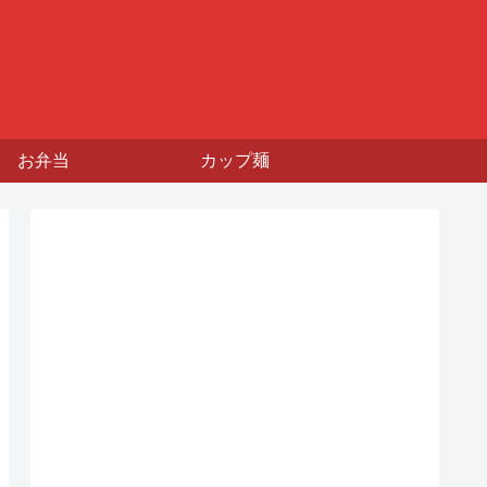
お弁当
カップ麺