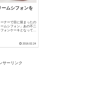
リームシフォンを
コーナーで目に留まったの
リームシフォン」あの不二
シフォンケーキとなって登
クリームが上にも中にもた
プン♪贅沢〜♪内箱を取る
さは縦11cm×横11cm×
2016.02.24
ンサーリンク