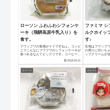
ローソン ふわふわシフォンケ
ファミマ 
ーキ（飛騨高原牛乳入り）を
ルクホイッ
食す。
す♪
フワッフワの食感がイイですねぇ。コンビ
生地はフワッフ
ニでこんなにフワフワのシフォンケーキが
の周りに付いち
食べれるなんてビックリです。コーヒー・
ップクリームが
紅茶と一緒にどうぞ。
食べないと損で
2018.03.21
スイーツ
スイーツ