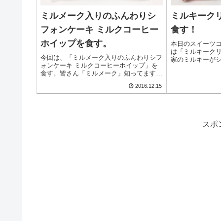
ミルメーク入りのふんわりシ
ミルキーク
フォンケーキ ミルクコーヒー
食す！
ホイップを食す。
本日のスイーツ
は「ミルキーク
今回は、「ミルメーク入りのふんわりシフ
家のミルキーが
ォンケーキ ミルクコーヒーホイップ」を
場〜。ミルキー
食す。皆さん「ミルメーク」知ってます？
っぷり。早速オー
最近の若い人はどうだか判んないけど、ア
とこんな感じ。大き
2016.12.15
ラフォー世代なら知ってますよね？
高...
スポ