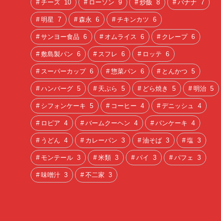
チーズ
10
ローソン
9
炒飯
8
バナナ
7
明星
7
森永
6
チキンカツ
6
サンヨー食品
6
オムライス
6
クレープ
6
敷島製パン
6
スフレ
6
ロッテ
6
スーパーカップ
6
惣菜パン
6
とんかつ
5
ハンバーグ
5
天ぷら
5
どら焼き
5
明治
5
シフォンケーキ
5
コーヒー
4
デニッシュ
4
ロピア
4
バームクーヘン
4
パンケーキ
4
うどん
4
カレーパン
3
油そば
3
塩
3
モンテール
3
米類
3
パイ
3
パフェ
3
味噌汁
3
不二家
3