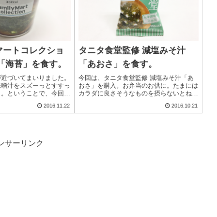
マートコレクショ
タニタ食堂監修 減塩みそ汁
汁「海苔」を食す。
「あおさ」を食す。
が近づいてまいりました。
今回は、タニタ食堂監修 減塩みそ汁「あ
味噌汁をスズーっとすすっ
おさ」を購入。お弁当のお供に。たまには
う。ということで、今回は
カラダに良さそうなものを摂らないとね。
コレクション お味噌汁
丸の内タニタ食堂の減塩みそを使用したフ
2016.11.22
2016.10.21
。やわらかくとろける舌ざ
リーズドライのおみそ汁です。具材とみそ
苔を使用した磯の風味豊か
を一緒に乾燥させているので、１ブロック
で作る手間が...
ンサーリンク