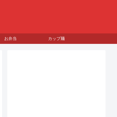
お弁当
カップ麺