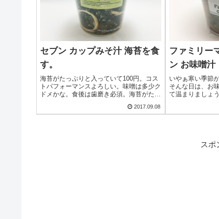
セブン カップみそ汁 海苔を食
ファミリー
す。
ン お味噌
海苔がたっぷりと入っていて100円。コス
いやぁ寒い季節
トパフォーマンスよろしい。味噌は多少ク
そんな日は、お
ドメかな。食後は歯磨き必須。海苔がたっ
て温まりましょ
ぷりと歯についております（笑）
ファミリーマート
2017.09.08
「海苔」を購入
わりの有明産海
なお味噌汁で...
スポ