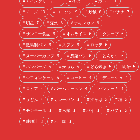
アイスクリーム
11
そば
11
カレー
10
チーズ
10
ローソン
9
炒飯
8
バナナ
7
明星
7
森永
6
チキンカツ
6
サンヨー食品
6
オムライス
6
クレープ
6
敷島製パン
6
スフレ
6
ロッテ
6
スーパーカップ
6
惣菜パン
6
とんかつ
5
ハンバーグ
5
天ぷら
5
どら焼き
5
明治
5
シフォンケーキ
5
コーヒー
4
デニッシュ
4
ロピア
4
バームクーヘン
4
パンケーキ
4
うどん
4
カレーパン
3
油そば
3
塩
3
モンテール
3
米類
3
パイ
3
パフェ
3
味噌汁
3
不二家
3