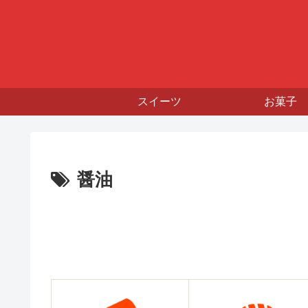
スイーツ
お菓子
醤油