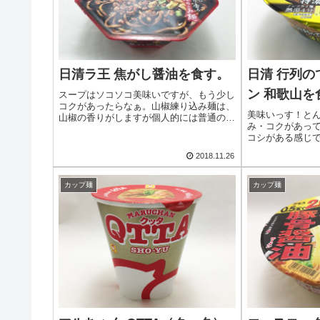
日清ラ王 焦がし醤油を食す。
日清 行列
ン 和歌山を
スープはソコソコ美味いですが、もう少し
コクがあったらなぁ。山椒練り込み麺は、
美味いっす！と
山椒の香りがしますが個人的には普通の麺
み・コクがあっ
で良かったかな。
コシがある感じ
す。厚めのチャ
2018.11.26
い。久しぶりに
した。オススメ
カップ麺
カップ麺