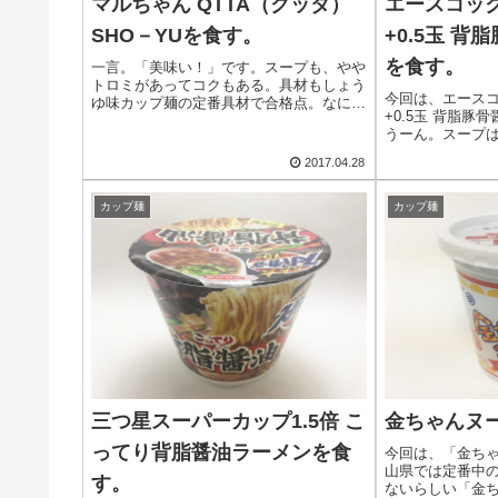
マルちゃん QTTA（クッタ）
エースコック
SHO－YUを食す。
+0.5玉 
を食す。
一言。「美味い！」です。スープも、やや
トロミがあってコクもある。具材もしょう
今回は、エースコ
ゆ味カップ麺の定番具材で合格点。なによ
+0.5玉 背脂豚
りも麺がスープにマッチしていて美味い！
うーん。スープ
濃厚でもなく中
2017.04.28
マッチしていな
カップ麺
カップ麺
三つ星スーパーカップ1.5倍 こ
金ちゃんヌ
ってり背脂醤油ラーメンを食
今回は、「金ち
山県では定番中
す。
ないらしい「金