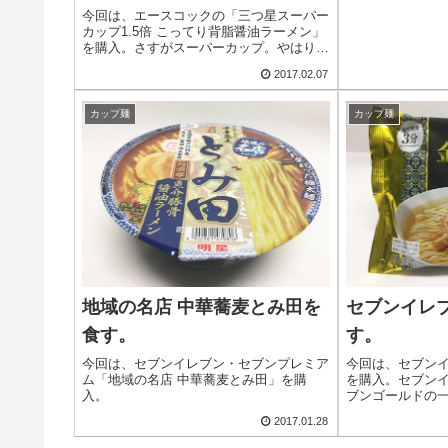
紹介しますよー
今回は、エースコックの「三つ星スーパー
カップ1.5倍 こってり背脂醤油ラーメン」
を購入。さすがスーパーカップ。やはりハ
ズレではないです。
2017.02.07
カップ麺
カップ麺
地域の名店 中華蕎麦とみ田を
セブンイレブ
食す。
す。
今回は、セブンイレブン・セブンプレミア
今回は、セブン
ム「地域の名店 中華蕎麦とみ田」を購
を購入。セブンイ
入。
ブンゴールドの
2017.01.28