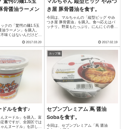
 驚愕の麺1.5玉
マルちゃん 縦型ビッグ やみつ
背脂豚骨醤油ラーメン
き屋 豚骨醤油を食す。
今回は、マルちゃんの「縦型ビッグ やみ
つき屋 豚骨醤油」を購入。食べ応えはバ
ックの「驚愕の麺1.5玉
ッチリ。野菜もたっぷり。にんにくの香り
骨醤油ラーメン」を購入。
は、ガーリックライスのような香りです。
は不味くはないんだけど、
途半端。なによりも太麺と
2017.03.20
2017.02.19
いと思うんだよなぁ…。
カップ麺
ードルを食す♪
セブンプレミアム 蔦 醤油
Sobaを食す。
ゃんヌードル」を購入。富
の定番ですが、全国区では
今回は、セブンプレミアム「蔦 醤油
ちゃんヌードル」を詳しく