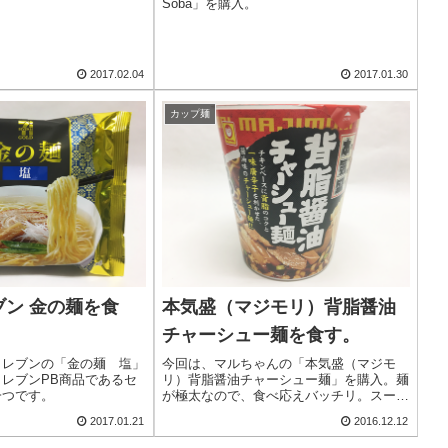
Soba」を購入。
。
2017.02.04
2017.01.30
カップ麺
ン 金の麺を食
本気盛（マジモリ）背脂醤油
チャーシュー麺を食す。
イレブンの「金の麺 塩」
今回は、マルちゃんの「本気盛（マジモ
レブンPB商品であるセ
リ）背脂醤油チャーシュー麺」を購入。麺
一つです。
が極太なので、食べ応えバッチリ。スープ
のコクもバッチリ。
2017.01.21
2016.12.12