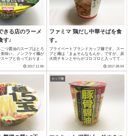
のできる店のラーメ
ファミマ 鶏だし中華そばを食
食す♪
す。
んこつ醤油のスープはとろ
プライベートブランドカップ麺です。スー
て美味い。ノンフライ麺が
プと麺は「まぁそんなもんか」ですが、炭
でスープと合っておりま
火焼チキンとやらがゴロゴロと入ってて、
ーシューもポイントが高
なかなかのしっとり感＆味でポイント高い
2017.11.06
2017.08.04
美味いカップ麺に出会えま
です。この手のカップ麺の中では、コスパ
です。
高めですな。
カップ麺