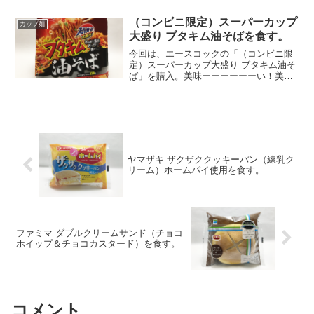
美味しさ。大きめのじゃがいももポイン
ト。
（コンビニ限定）スーパーカップ
カップ麺
大盛り ブタキム油そばを食す。
今回は、エースコックの「（コンビニ限
定）スーパーカップ大盛り ブタキム油そ
ば」を購入。美味ーーーーーーい！美味
いです。ちゃんと豚キムチです。正直言
って、やきそばより美味いかもです。
ヤマザキ ザクザククッキーパン（練乳ク
リーム）ホームパイ使用を食す。
ファミマ ダブルクリームサンド（チョコ
ホイップ＆チョコカスタード）を食す。
コメント