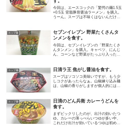
す。
今回は、エースコックの「驚愕の麺1.5玉
+0.5玉 背脂豚骨醤油ラーメン」を購入。
うーん。スープは不味くはないんだけ
ど、濃厚でもなく中途半端。なによりも
太麺とマッチしていないと思うんだよな
ぁ…。
セブンイレブン 野菜たくさんタ
カップ麺
ンメンを食す。
今回は、セブンイレブンの「野菜たくさ
んタンメン」を購入。キャベツ、にんじ
ん、コーンなど野菜がたっぷり入ったタ
ンメンです。スープは、ポーク、チキン
のコクに、野菜や魚介のうま味が溶け込
み、ほんのりとコショウが効いた塩味。
日清ラ王 焦がし醤油を食す。
カップ麺
コシのある中細ちぢれ麺に...
スープはソコソコ美味いですが、もう少
しコクがあったらなぁ。山椒練り込み麺
は、山椒の香りがしますが個人的には普
通の麺で良かったかな。
日清のどん兵衛 カレーうどんを
カップ麺
食す。
まずビックリしたのが、出汁の効いたつ
ゆ。カレーの薄っぺらいつゆが多い中、
これだけ出汁が効いているつゆは初めて
かも。麺はモッチモチでどん兵衛安定の