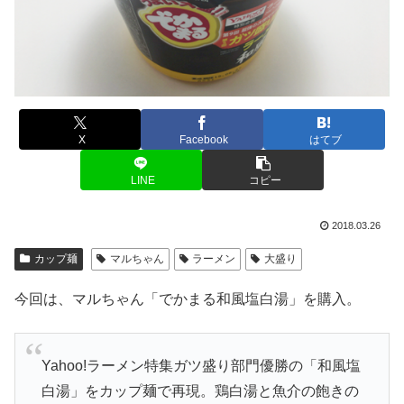
X
Facebook
はてブ
LINE
コピー
2018.03.26
カップ麺
マルちゃん
ラーメン
大盛り
今回は、マルちゃん「でかまる和風塩白湯」を購入。
Yahoo!ラーメン特集ガツ盛り部門優勝の「和風塩
白湯」をカップ麺で再現。鶏白湯と魚介の飽きの