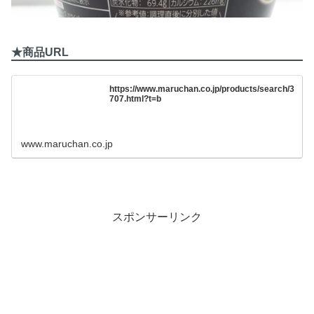
★商品URL
https://www.maruchan.co.jp/products/search/3
707.html?t=b
www.maruchan.co.jp
スポンサーリンク