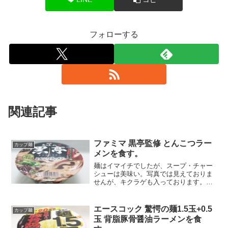
フォローする
関連記事
ファミマ 黒亭監修 とんこつラー
カップ麺
メンを食す。
麺はイマイチでしたが、スープ・チャー
シューは美味い。写真では見えておりま
せんが、キクラゲも入っております。焼
きのりと麺を絡めて食べると、こりゃま
た絶妙。本場は食べたことがありません
が、カップ麺でこの美味さであれば本場
エースコック 驚愕の麺1.5玉+0.5
カップ麺
は絶対に美味いだろうなぁ。
玉 背脂豚骨醤油ラーメンを食