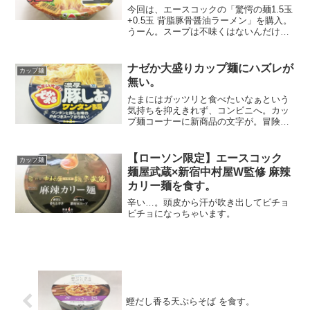
今回は、エースコックの「驚愕の麺1.5玉
+0.5玉 背脂豚骨醤油ラーメン」を購入。
うーん。スープは不味くはないんだけ
ど、濃厚でもなく中途半端。なによりも
太麺とマッチしていないと思うんだよな
ぁ…。
ナゼか大盛りカップ麺にハズレが
カップ麺
無い。
たまにはガッツリと食べたいなぁという
気持ちを抑えきれず、コンビニへ。カッ
プ麺コーナーに新商品の文字が。冒険が
嫌いなので、あまり新商品は買わない。
だが、不思議とでかまるとかスーパーカ
ップといった大盛りカップ麺でハズレた
【ローソン限定】エースコック
カップ麺
ことが無い。「よし。たま...
麺屋武蔵×新宿中村屋W監修 麻辣
カリー麺を食す。
辛い…。頭皮から汗が吹き出してビチョ
ビチョになっちゃいます。
鰹だし香る天ぷらそば を食す。