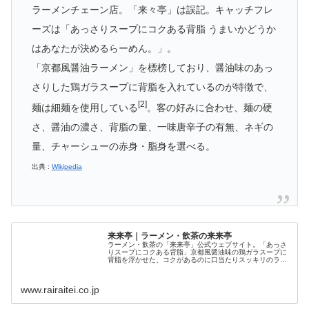
ラーメンチェーン店。「来々亭」は誤記。キャッチフレ
ーズは「あっさりスープにコクある背脂 うまいかどうか
はあなたが決めるらーめん。」。
「京都風醤油ラーメン」を標榜しており、醤油味のあっ
さりした鶏ガラスープに背脂を入れているのが特徴で、
[2]
麺は細麺を使用している
。客の好みに合わせ、麺の硬
さ、醤油の濃さ、背脂の量、一味唐辛子の有無、ネギの
量、チャーシューの赤身・脂身を選べる。
出典 :
Wikipedia
来来亭｜ラーメン・飲茶の来来亭
ラーメン・飲茶の「来来亭」公式ウェブサイト。「あっさ
りスープにコクある背脂」京都風醤油味の鶏ガラスープに
背脂を浮かせた、コクがあるのに口当たりスッキリのラー
メン。お客様第一で全国に展開中！
www.rairaitei.co.jp