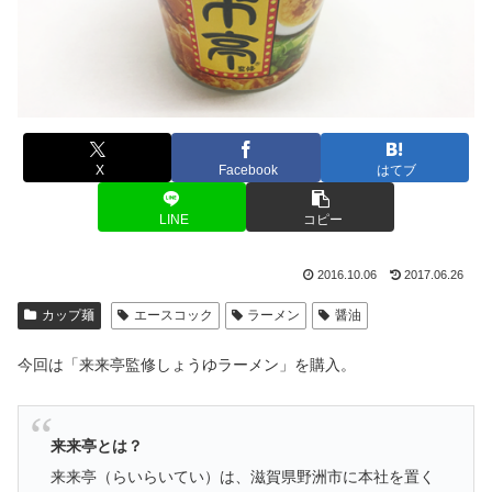
X
Facebook
はてブ
LINE
コピー
2016.10.06
2017.06.26
カップ麺
エースコック
ラーメン
醤油
今回は「来来亭監修しょうゆラーメン」を購入。
来来亭とは？
来来亭（らいらいてい）は、滋賀県野洲市に本社を置く