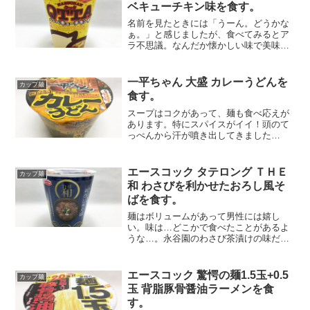
ベキューチキン味を食す。
名前を見たときには「うーん。どうかな
ぁ。」と感じましたが、食べてみるとア
ラ不思議。なんだか懐かしい味で美味い
ではないか。クッタを食べたのは、これ
で4種類目。全て美味いですなぁ。もう一
つの種類も食べてみよう♪
一平ちゃん 大盛 カレーうどんを
カップ麺
食す。
スープはコクがあって、麺も食べ応えが
あります。特にスパイスがイイ！頭のて
っぺんから汗が噴き出してきました
（笑）
エースコック タテロング ＴＨＥ
カップ麺
和 わさびを利かせたおろし風そ
ばを食す。
麺はボリュームがあって男性には嬉し
い。味は…どこかで食べたことがあるよ
うな…。永谷園のわさび茶漬けの味だ
ー。うーん。不味くはないけどビミョー
な感じ。
エースコック 驚愕の麺1.5玉+0.5
カップ麺
玉 背脂豚骨醤油ラーメンを食
す。