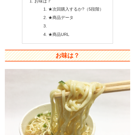
お味は？
★次回購入するか?（5段階）
★商品データ
★商品URL
お味は？