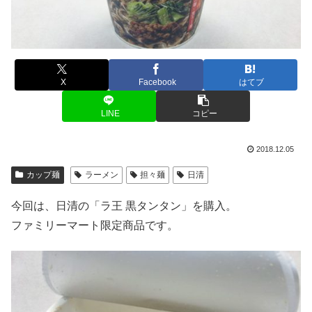
X
Facebook
はてブ
LINE
コピー
2018.12.05
カップ麺
ラーメン
担々麺
日清
今回は、日清の「ラ王 黒タンタン」を購入。
ファミリーマート限定商品です。