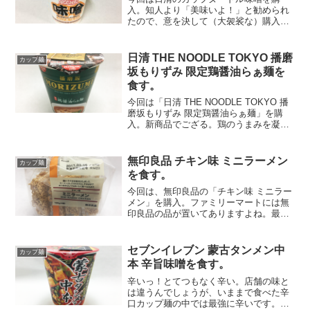
入。知人より「美味いよ！」と勧められ
たので、意を決して（大袈裟な）購入し
ました笑
日清 THE NOODLE TOKYO 播磨
カップ麺
坂もりずみ 限定鶏醤油らぁ麺を
食す。
今回は「日清 THE NOODLE TOKYO 播
磨坂もりずみ 限定鶏醤油らぁ麺」を購
入。新商品でござる。鶏のうまみを凝縮
させた繊細な "醤油らぁ麺"2年連続でミシ
ュランビブグルマンを獲得した「播磨坂
もりずみ」監修。お店の人気メニュー
無印良品 チキン味 ミニラーメン
カップ麺
「醤油...
を食す。
今回は、無印良品の「チキン味 ミニラー
メン」を購入。ファミリーマートには無
印良品の品が置いてありますよね。最
近、サークルＫにも無印良品が並ぶよう
になりました。麺にそのまま味付けしま
した。ラーメンとしてはもちろん、その
セブンイレブン 蒙古タンメン中
カップ麺
ままでおつまみとしてもお...
本 辛旨味噌を食す。
辛いっ！とてつもなく辛い。店舗の味と
は違うんでしょうが、いままで食べた辛
口カップ麺の中では最強に辛いです。と