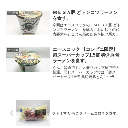
ーぜん完食しましたが、汗がハンパない
（笑）太ストレート麺は食べ応えバッチ
リ。満足感のある一品です。
ＭＥＧＡ豚 どトンコツラーメン
カップ麺
を食す。
今回はエースコックの「ＭＥＧＡ豚 どト
ンコツラーメン」を購入。おいしさの代
表要素をとことん高めた突き抜け系カッ
プめん「MEGA」シリーズ第3弾！新開発
「どトンコツの素」入り液体スープで
「豚」の旨みをMAXに高めた一杯！豚骨
エースコック 【コンビニ限定】
カップ麺
ラーメンらしい歯切...
超スーパーカップ1.5倍 砕き豚骨
ラーメンを食す。
うん。普通です。大盛りカップ麺で初の
普通。同じスーパーカップでは「超スー
パーカップ1.5倍 厚切焼豚とんこつラー
メン ねぎ盛り」の方が美味かったなぁ。
コンビニ限定の文字に踊らされて損した
気分…。
ファミマ いちごクリームコロネを食す。